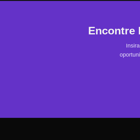
Encontre 
Insir
oportun